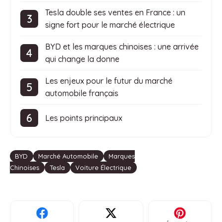
Tesla double ses ventes en France : un
signe fort pour le marché électrique
BYD et les marques chinoises : une arrivée
qui change la donne
Les enjeux pour le futur du marché
automobile français
Les points principaux
Étiquettes
BYD
Marché Automobile
Marques
Chinoises
Tesla
Voiture Électrique