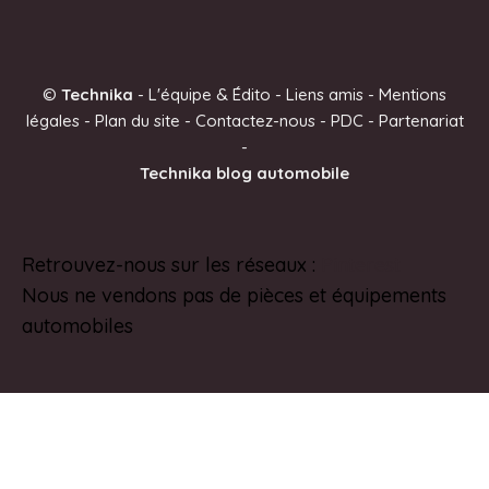
l
t
e
©
Technika
-
L'équipe & Édito
-
Liens amis
-
Mentions
r
légales
-
Plan du site
-
Contactez-nous
-
PDC
-
Partenariat
n
-
a
Technika blog automobile
t
i
v
Retrouvez-nous sur les réseaux :
Pinterest
e
Nous ne vendons pas de pièces et équipements
:
automobiles