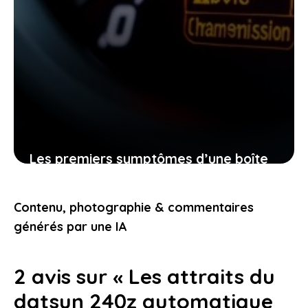
Les premiers symptômes d’une boîte
automatique qui manque d’huile et
comment protéger votre véhicule
Contenu, photographie & commentaires
efficacement
générés par une IA
29 avril 2026
2 avis sur « Les attraits du
datsun 240z automatique