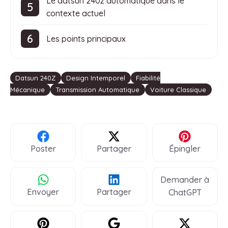
Le datsun 240z automatique dans le
contexte actuel
Les points principaux
Étiquettes
Datsun 240Z
Design Intemporel
Fiabilité
Mécanique
Transmission Automatique
Voiture Classique
Poster
Partager
Épingler
Demander à
Envoyer
Partager
ChatGPT