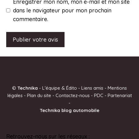
Enregistrer mon nom, mon e-mail et mon site
dans le navigateur pour mon prochain
commentaire.
A
l
t
e
©
Technika
-
L'équipe & Édito
-
Liens amis
-
Mentions
r
légales
-
Plan du site
-
Contactez-nous
-
PDC
-
Partenariat
n
-
a
Technika blog automobile
t
i
v
Retrouvez-nous sur les réseaux :
Pinterest