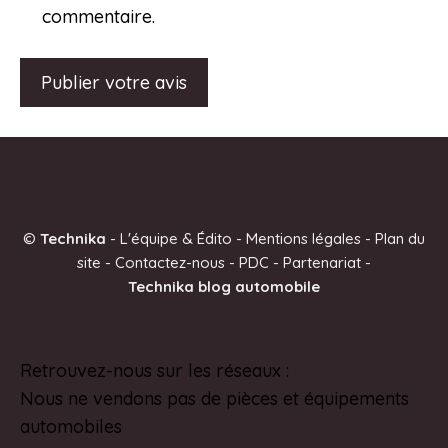
commentaire.
A
l
t
e
©
Technika
-
L'équipe & Édito
-
Mentions légales
-
Plan du
r
site
-
Contactez-nous
-
PDC
-
Partenariat
-
n
Technika blog automobile
a
t
i
Retrouvez-nous sur les réseaux :
Pinterest
v
Nous ne vendons pas de pièces et équipements
e
automobiles
: