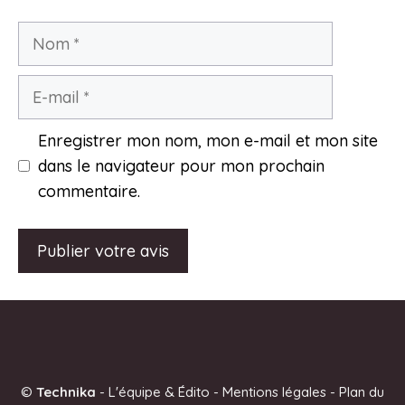
Nom
E-
mail
Enregistrer mon nom, mon e-mail et mon site
dans le navigateur pour mon prochain
commentaire.
A
l
t
e
©
Technika
-
L'équipe & Édito
-
Mentions légales
-
Plan du
r