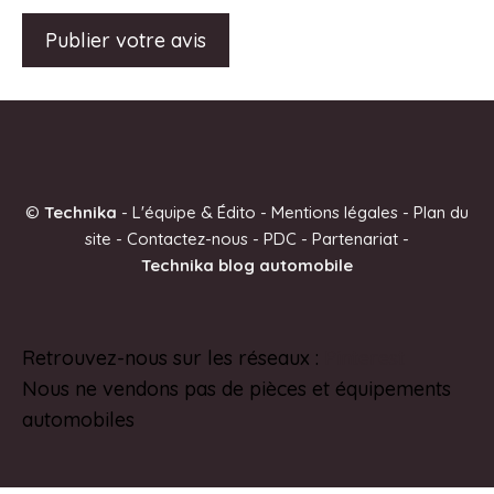
A
l
t
e
©
Technika
-
L'équipe & Édito
-
Mentions légales
-
Plan du
r
site
-
Contactez-nous
-
PDC
-
Partenariat
-
n
Technika blog automobile
a
t
i
Retrouvez-nous sur les réseaux :
Pinterest
v
Nous ne vendons pas de pièces et équipements
e
automobiles
: