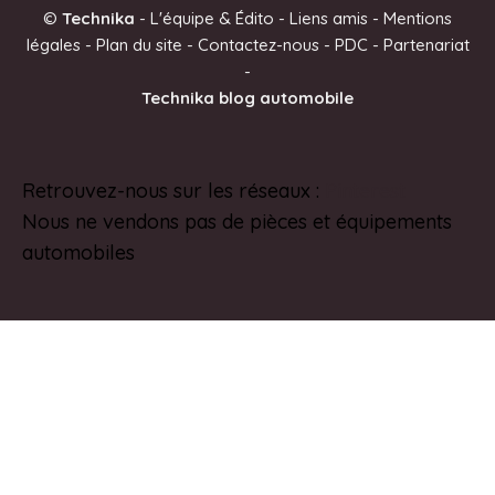
©
Technika
-
L'équipe & Édito
-
Liens amis
-
Mentions
r
légales
-
Plan du site
-
Contactez-nous
-
PDC
-
Partenariat
n
-
a
Technika blog automobile
t
i
v
Retrouvez-nous sur les réseaux :
Pinterest
e
Nous ne vendons pas de pièces et équipements
:
automobiles