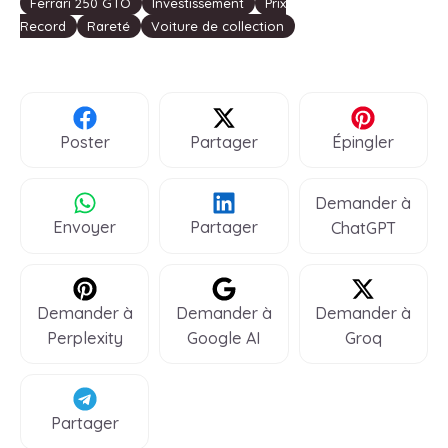
Étiquettes
Ferrari 250 GTO
Investissement
Prix
Record
Rareté
Voiture de collection
Poster
Partager
Épingler
Demander à
Envoyer
Partager
ChatGPT
Demander à
Demander à
Demander à
Perplexity
Google AI
Groq
Partager