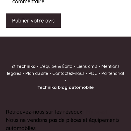
commentaire.
A
l
t
e
©
Technika
-
L'équipe & Édito
-
Liens amis
-
Mentions
r
légales
-
Plan du site
-
Contactez-nous
-
PDC
-
Partenariat
n
-
a
Technika blog automobile
t
i
v
Retrouvez-nous sur les réseaux :
Pinterest
e
Nous ne vendons pas de pièces et équipements
:
automobiles