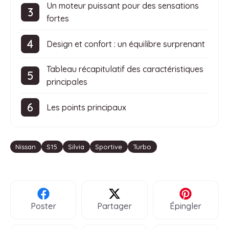
Un moteur puissant pour des sensations
fortes
Design et confort : un équilibre surprenant
Tableau récapitulatif des caractéristiques
principales
Les points principaux
Étiquettes
Nissan
S15
Silvia
Sportive
Turbo
Poster
Partager
Épingler