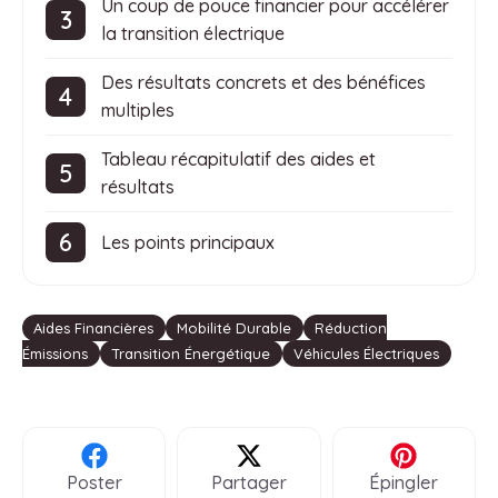
Un coup de pouce financier pour accélérer
la transition électrique
Des résultats concrets et des bénéfices
multiples
Tableau récapitulatif des aides et
résultats
Les points principaux
Étiquettes
Aides Financières
Mobilité Durable
Réduction
Émissions
Transition Énergétique
Véhicules Électriques
Poster
Partager
Épingler