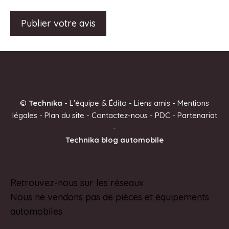
A
l
t
e
©
Technika
-
L'équipe & Édito
-
Liens amis
-
Mentions
r
légales
-
Plan du site
-
Contactez-nous
-
PDC
-
Partenariat
n
-
a
Technika blog automobile
t
i
v
Retrouvez-nous sur les réseaux :
Pinterest
e
Nous ne vendons pas de pièces et équipements
:
automobiles