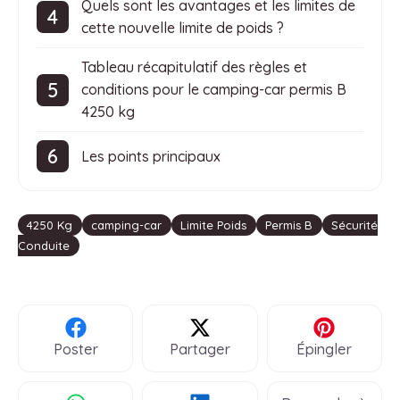
Quels sont les avantages et les limites de
cette nouvelle limite de poids ?
Tableau récapitulatif des règles et
conditions pour le camping-car permis B
4250 kg
Les points principaux
Étiquettes
4250 Kg
camping-car
Limite Poids
Permis B
Sécurité
Conduite
Poster
Partager
Épingler