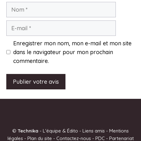
Nom
E-
mail
Enregistrer mon nom, mon e-mail et mon site
dans le navigateur pour mon prochain
commentaire.
A
l
t
e
©
Technika
-
L'équipe & Édito
-
Liens amis
-
Mentions
r
légales
-
Plan du site
-
Contactez-nous
-
PDC
-
Partenariat
n