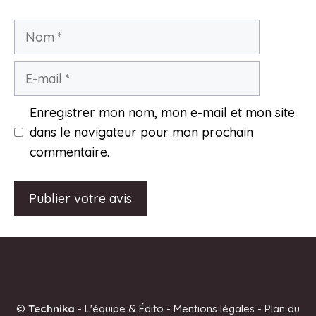
Nom
E-
mail
Enregistrer mon nom, mon e-mail et mon site
dans le navigateur pour mon prochain
commentaire.
A
l
t
e
©
Technika
-
L'équipe & Édito
-
Mentions légales
-
Plan du
r