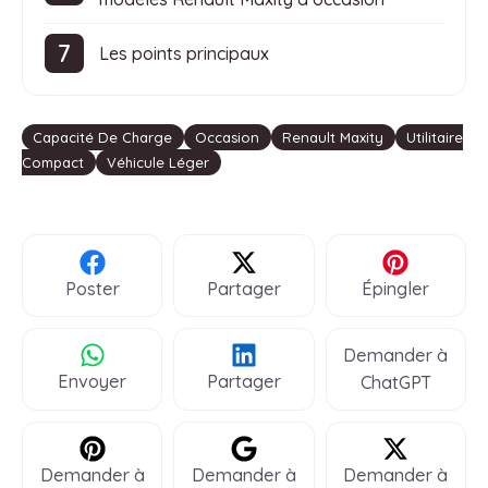
Les points principaux
Étiquettes
Capacité De Charge
Occasion
Renault Maxity
Utilitaire
Compact
Véhicule Léger
Poster
Partager
Épingler
Demander à
Envoyer
Partager
ChatGPT
Demander à
Demander à
Demander à