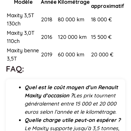
Modèle
Année
Kilométrage
approximatif
Maxity 3,5T
2018
80 000 km
18 000 €
130ch
Maxity 3,0T
2016
120 000 km
15 500 €
110ch
Maxity benne
2019
60 000 km
20 000 €
3,5T
FAQ:
Quel est le coût moyen d’un Renault
Maxity d’occasion ?
Les prix tournent
généralement entre 15 000 et 20 000
euros selon l’année et le kilométrage.
Quelle charge utile peut-on espérer ?
Le Maxity supporte jusqu’à 3,5 tonnes,