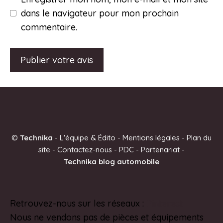
dans le navigateur pour mon prochain
commentaire.
A
l
t
e
©
Technika
-
L'équipe & Édito
-
Mentions légales
-
Plan du
r
site
-
Contactez-nous
-
PDC
-
Partenariat
-
n
Technika blog automobile
a
t
i
Retrouvez-nous sur les réseaux :
Pinterest
v
Nous ne vendons pas de pièces et équipements