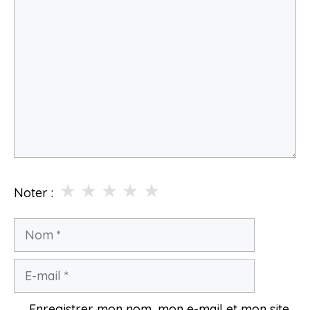
Commentaire
★
★
★
★
★
Noter :
Nom
E-
mail
Enregistrer mon nom, mon e-mail et mon site