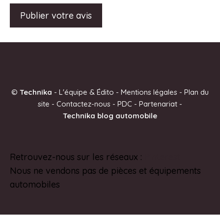
A
l
t
e
©
Technika
-
L'équipe & Édito
-
Mentions légales
-
Plan du
r
site
-
Contactez-nous
-
PDC
-
Partenariat
-
n
Technika blog automobile
a
t
i
Retrouvez-nous sur les réseaux :
Pinterest
v
Nous ne vendons pas de pièces et équipements
e
automobiles
: