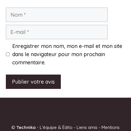
Nom
E-
mail
Enregistrer mon nom, mon e-mail et mon site
dans le navigateur pour mon prochain
commentaire.
A
l
t
e
©
Technika
-
L'équipe & Édito
-
Liens amis
-
Mentions
r