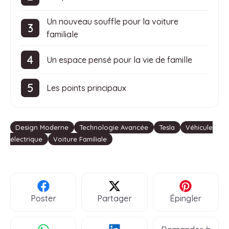
Un nouveau souffle pour la voiture
familiale
Un espace pensé pour la vie de famille
Les points principaux
Étiquettes
Design Moderne
Technologie Avancée
Tesla
Véhicule
électrique
Voiture Familiale
Poster
Partager
Épingler