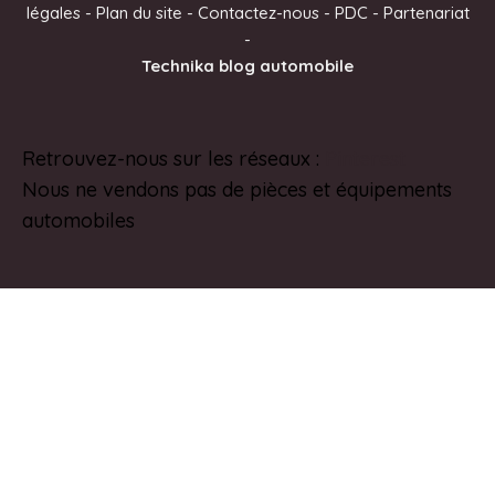
légales
-
Plan du site
-
Contactez-nous
-
PDC
-
Partenariat
n
-
a
Technika blog automobile
t
i
v
Retrouvez-nous sur les réseaux :
Pinterest
e
Nous ne vendons pas de pièces et équipements
:
automobiles