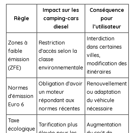
Impact sur les
Conséquence
Règle
camping-cars
pour
diesel
l’utilisateur
Interdiction
Zones à
Restriction
dans certaines
faible
d’accès selon la
villes,
émission
classe
modification des
(ZFE)
environnementale
itinéraires
Obligation d’avoir
Renouvellement
Normes
un moteur
ou adaptation
d’émission
répondant aux
du véhicule
Euro 6
normes récentes
nécessaire
Taxe
Tarification plus
Augmentation
écologique
élevée pour les
du coût de