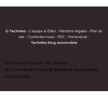
A
l
t
e
©
Technika
-
L'équipe & Édito
-
Mentions légales
-
Plan du
r
site
-
Contactez-nous
-
PDC
-
Partenariat
-
n
Technika blog automobile
a
t
i
Retrouvez-nous sur les réseaux :
Pinterest
v
Nous ne vendons pas de pièces et équipements
e
automobiles
: