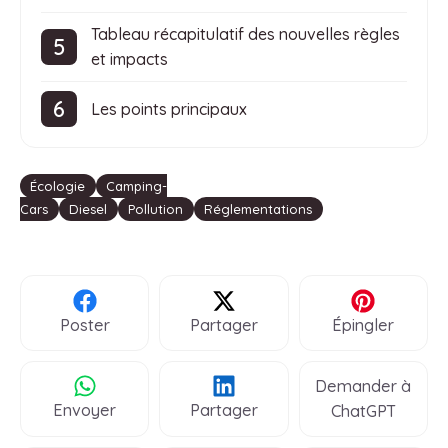
Tableau récapitulatif des nouvelles règles
et impacts
Les points principaux
Étiquettes
Écologie
Camping-
Cars
Diesel
Pollution
Réglementations
Poster
Partager
Épingler
Demander à
Envoyer
Partager
ChatGPT