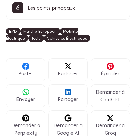
Les points principaux
Étiquettes
BYD
Marché Européen
Mobilité
Électrique
Tesla
Véhicules Électriques
Poster
Partager
Épingler
Demander à
Envoyer
Partager
ChatGPT
Demander à
Demander à
Demander à
Perplexity
Google AI
Groq