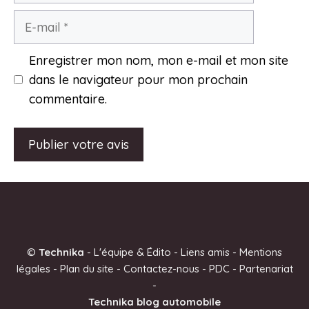
E-
mail
Enregistrer mon nom, mon e-mail et mon site
dans le navigateur pour mon prochain
commentaire.
A
l
t
e
©
Technika
-
L'équipe & Édito
-
Liens amis
-
Mentions
r
légales
-
Plan du site
-
Contactez-nous
-
PDC
-
Partenariat
n
-
a
Technika blog automobile