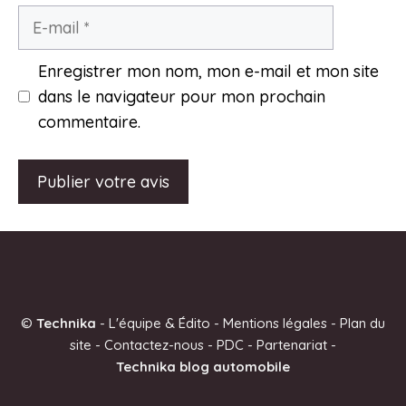
E-
mail
Enregistrer mon nom, mon e-mail et mon site
dans le navigateur pour mon prochain
commentaire.
A
l
t
e
©
Technika
-
L'équipe & Édito
-
Mentions légales
-
Plan du
r
site
-
Contactez-nous
-
PDC
-
Partenariat
-
n
Technika blog automobile
a
t