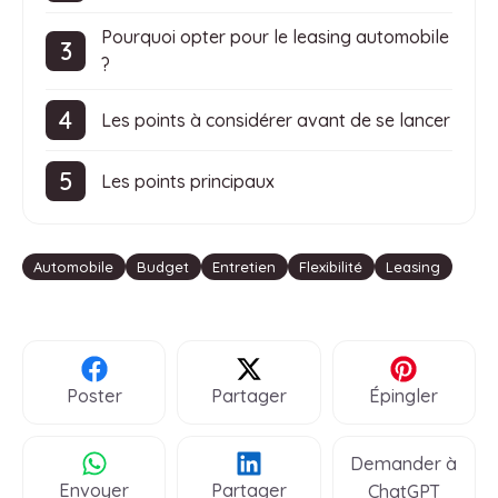
Pourquoi opter pour le leasing automobile
?
Les points à considérer avant de se lancer
Les points principaux
Étiquettes
Automobile
Budget
Entretien
Flexibilité
Leasing
Poster
Partager
Épingler
Demander à
Envoyer
Partager
ChatGPT