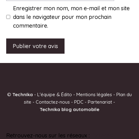
Enregistrer mon nom, mon e-mail et mon site
dans le navigateur pour mon prochain
commentaire.
A
l
t
e
©
Technika
-
L'équipe & Édito
-
Mentions légales
-
Plan du
r
site
-
Contactez-nous
-
PDC
-
Partenariat
-
n
Technika blog automobile
a
t
i
Retrouvez-nous sur les réseaux :
Pinterest