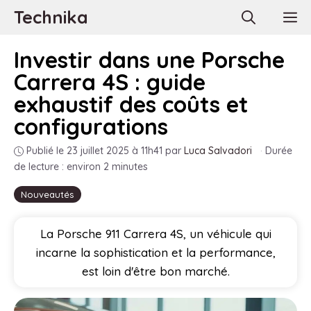
Aller
Technika
M
au
contenu
Investir dans une Porsche
Carrera 4S : guide
exhaustif des coûts et
configurations
Publié le 23 juillet 2025 à 11h41
par
Luca Salvadori
·
Durée
de lecture : environ 2 minutes
Nouveautés
La Porsche 911 Carrera 4S, un véhicule qui
incarne la sophistication et la performance,
est loin d'être bon marché.