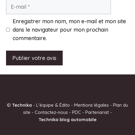
E-
mail
Enregistrer mon nom, mon e-mail et mon site
dans le navigateur pour mon prochain
commentaire.
A
l
t
e
©
Technika
-
L'équipe & Édito
-
Mentions légales
-
Plan du
r
site
-
Contactez-nous
-
PDC
-
Partenariat
-
n
Technika blog automobile
a
t