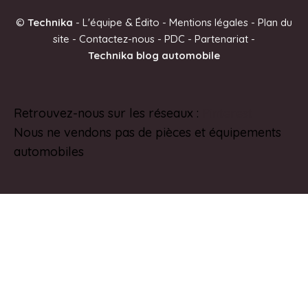
e
©
Technika
-
L'équipe & Édito
-
Mentions légales
-
Plan du
r
site
-
Contactez-nous
-
PDC
-
Partenariat
-
n
Technika blog automobile
a
t
i
Retrouvez-nous sur les réseaux :
Pinterest
v
Nous ne vendons pas de pièces et équipements
e
automobiles
: