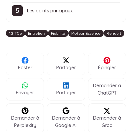
Les points principaux
Étiquettes
1.2 TCe
Entretien
Fiabilité
Moteur Essence
Renault
Poster
Partager
Épingler
Demander à
Envoyer
Partager
ChatGPT
Demander à
Demander à
Demander à
Perplexity
Google AI
Groq