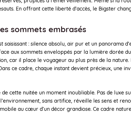
éservés, propices à l’émerveillement. Même si la rout
ts. En offrant cette liberté d’accès, le Bigster chang
 les sommets embrasés
st saisissant : silence absolu, air pur et un panorama d
n face aux sommets enveloppés par la lumière dorée du
ion, car il place le voyageur au plus près de la natur
ans ce cadre, chaque instant devient précieux, une invit
 de cette nuitée un moment inoubliable. Pas de luxe sup
 l’environnement, sans artifice, réveille les sens et re
e mobile au cœur d’un décor grandiose. Ce cadre natur