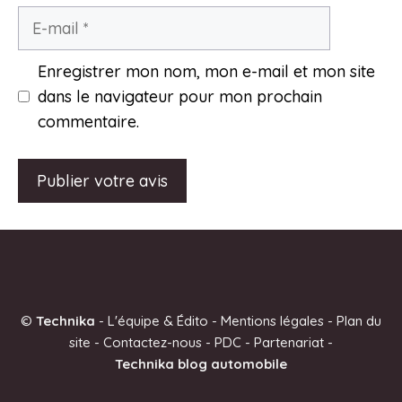
E-
mail
Enregistrer mon nom, mon e-mail et mon site
dans le navigateur pour mon prochain
commentaire.
A
l
t
e
©
Technika
-
L'équipe & Édito
-
Mentions légales
-
Plan du
r
site
-
Contactez-nous
-
PDC
-
Partenariat
-
n
Technika blog automobile
a
t