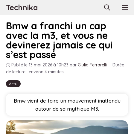
Aller
Technika
M
au
contenu
Bmw a franchi un cap
avec la m3, et vous ne
devinerez jamais ce qui
s’est passé
Publié le 13 mai 2026 à 10h23
par
Giulia Ferrarelli
·
Durée
de lecture : environ 4 minutes
Actu
Bmw vient de faire un mouvement inattendu
autour de sa mythique M3.