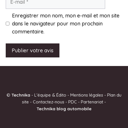
mail
Enregistrer mon nom, mon e-mail et mon site
dans le navigateur pour mon prochain
commentaire.
A
l
t
e
©
Technika
-
L'équipe & Édito
-
Mentions légales
-
Plan du
r
site
-
Contactez-nous
-
PDC
-
Partenariat
-
n
Technika blog automobile
a
t