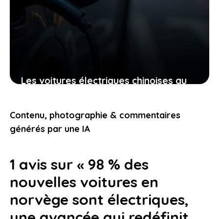
Les voitures électriques chinoises au
canada : ces décisions qui vont
transformer votre expérience
Contenu, photographie & commentaires
automobile
générés par une IA
24 janvier 2026
1 avis sur « 98 % des
nouvelles voitures en
norvège sont électriques,
une avancée qui redéfinit