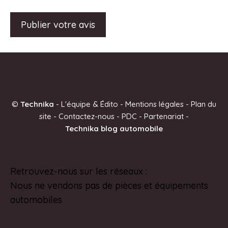
A
l
t
e
©
Technika
-
L'équipe & Édito
-
Mentions légales
-
Plan du
r
site
-
Contactez-nous
-
PDC
-
Partenariat
-
n
Technika blog automobile
a
t
i
Retrouvez-nous sur les réseaux :
Pinterest
v
Nous ne vendons pas de pièces et équipements
e
automobiles
: