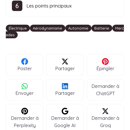
Les points principaux
Étiquettes
Électrique
Aérodynamisme
Autonomie
Batterie
Merc
edes
Poster
Partager
Épingler
Demander à
Envoyer
Partager
ChatGPT
Demander à
Demander à
Demander à
Perplexity
Google AI
Groq