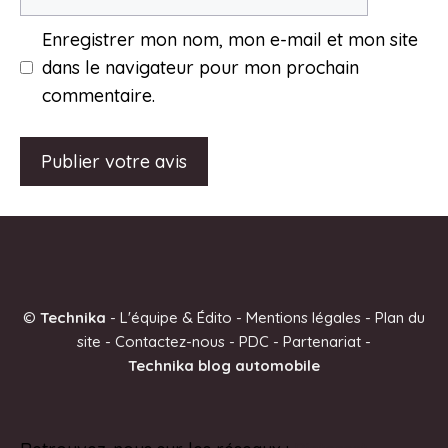
mail
Enregistrer mon nom, mon e-mail et mon site
dans le navigateur pour mon prochain
commentaire.
A
l
t
e
©
Technika
-
L'équipe & Édito
-
Mentions légales
-
Plan du
r
site
-
Contactez-nous
-
PDC
-
Partenariat
-
n
Technika blog automobile
a
t
i