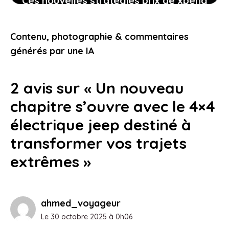
Ces nouvelles stratégies prix de xpeng
contre le modèle y de tesla
pourraient-elles vous intéresser
Contenu, photographie & commentaires
24 janvier 2026
générés par une IA
2 avis sur « Un nouveau
chapitre s’ouvre avec le 4×4
électrique jeep destiné à
transformer vos trajets
extrêmes »
ahmed_voyageur
Le 30 octobre 2025 à 0h06