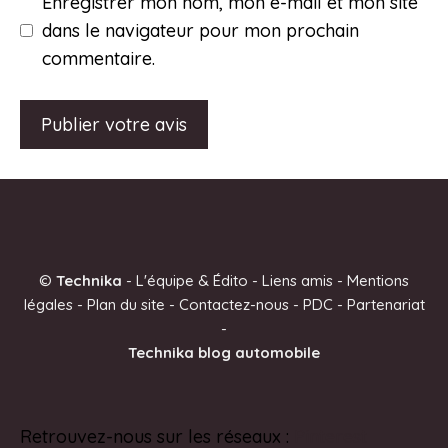
Enregistrer mon nom, mon e-mail et mon site
dans le navigateur pour mon prochain
commentaire.
A
l
t
e
©
Technika
-
L'équipe & Édito
-
Liens amis
-
Mentions
r
légales
-
Plan du site
-
Contactez-nous
-
PDC
-
Partenariat
n
-
a
Technika blog automobile
t
i
v
Retrouvez-nous sur les réseaux :
Pinterest