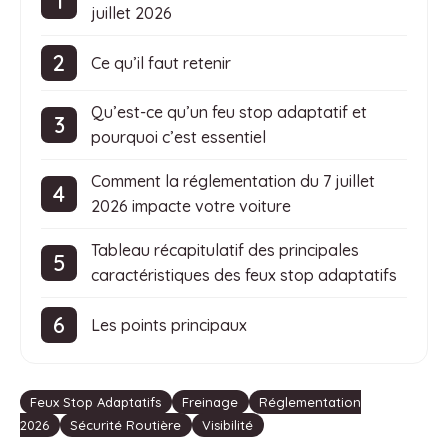
juillet 2026
Ce qu’il faut retenir
Qu’est-ce qu’un feu stop adaptatif et
pourquoi c’est essentiel
Comment la réglementation du 7 juillet
2026 impacte votre voiture
Tableau récapitulatif des principales
caractéristiques des feux stop adaptatifs
Les points principaux
Étiquettes
Feux Stop Adaptatifs
Freinage
Réglementation
2026
Sécurité Routière
Visibilité