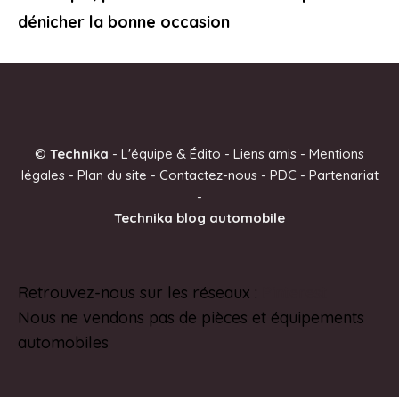
dénicher la bonne occasion
©
Technika
-
L'équipe & Édito
-
Liens amis
-
Mentions
légales
-
Plan du site
-
Contactez-nous
-
PDC
-
Partenariat
-
Technika blog automobile
Retrouvez-nous sur les réseaux :
Pinterest
Nous ne vendons pas de pièces et équipements
automobiles