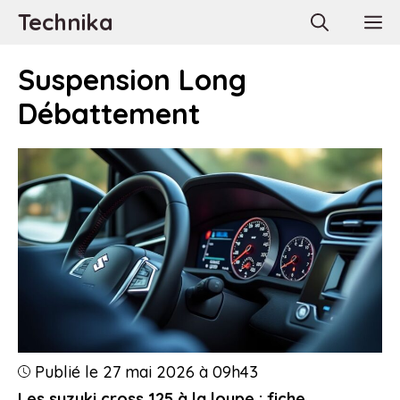
Aller
Technika
M
au
contenu
Suspension Long
Débattement
Publié le 27 mai 2026 à 09h43
Les suzuki cross 125 à la loupe : fiche