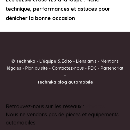
technique, performances et astuces pour
dénicher la bonne occasion
©
Technika
-
L'équipe & Édito
-
Liens amis
-
Mentions
légales
-
Plan du site
-
Contactez-nous
-
PDC
-
Partenariat
-
Technika blog automobile
Retrouvez-nous sur les réseaux :
Pinterest
Nous ne vendons pas de pièces et équipements
automobiles