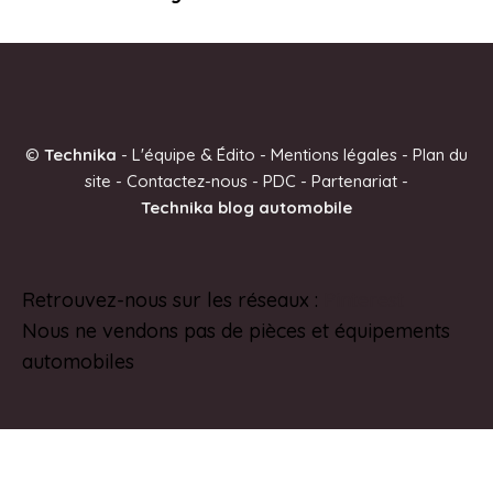
©
Technika
-
L'équipe & Édito
-
Mentions légales
-
Plan du
site
-
Contactez-nous
-
PDC
-
Partenariat
-
Technika blog automobile
Retrouvez-nous sur les réseaux :
Pinterest
Nous ne vendons pas de pièces et équipements
automobiles