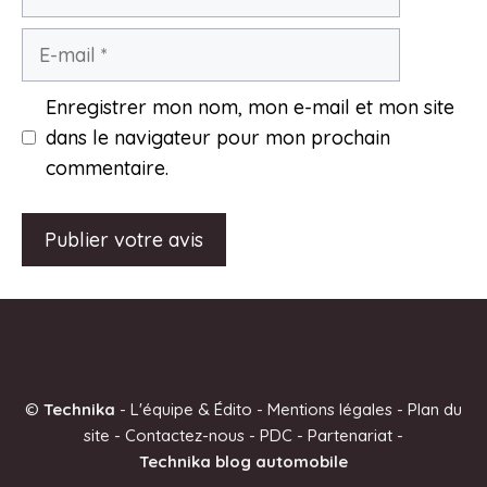
E-
mail
Enregistrer mon nom, mon e-mail et mon site
dans le navigateur pour mon prochain
commentaire.
A
l
t
e
©
Technika
-
L'équipe & Édito
-
Mentions légales
-
Plan du
r
site
-
Contactez-nous
-
PDC
-
Partenariat
-
n
Technika blog automobile
a