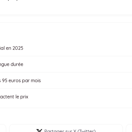
ial en 2025
ongue durée
s 95 euros par mois
actent le prix
Partager
sur X (Twitter)