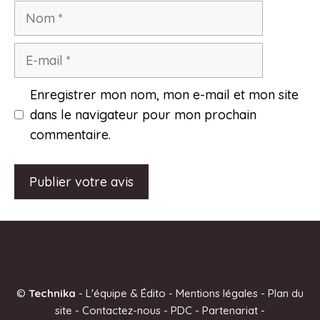
Nom
E-
mail
Enregistrer mon nom, mon e-mail et mon site
dans le navigateur pour mon prochain
commentaire.
A
l
t
e
©
Technika
-
L'équipe & Édito
-
Mentions légales
-
Plan du
r
site
-
Contactez-nous
-
PDC
-
Partenariat
-
n