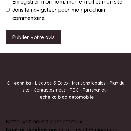
Enregistrer mon nom, mon e-mail et mon site
dans le navigateur pour mon prochain
commentaire.
A
l
t
e
©
Technika
-
L'équipe & Édito
-
Mentions légales
-
Plan du
r
site
-
Contactez-nous
-
PDC
-
Partenariat
-
n
Technika blog automobile
a
t
i
Retrouvez-nous sur les réseaux :
Pinterest
v
Nous ne vendons pas de pièces et équipements