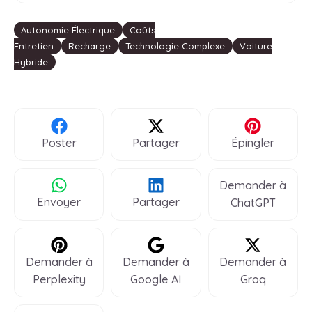
Étiquettes
Autonomie Électrique
Coûts
Entretien
Recharge
Technologie Complexe
Voiture
Hybride
Poster
Partager
Épingler
Demander à
Envoyer
Partager
ChatGPT
Demander à
Demander à
Demander à
Perplexity
Google AI
Groq