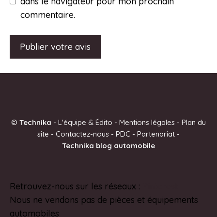
dans le navigateur pour mon prochain
commentaire.
A
l
t
e
©
Technika
-
L'équipe & Édito
-
Mentions légales
-
Plan du
r
site
-
Contactez-nous
-
PDC
-
Partenariat
-
n
Technika blog automobile
a
t
i
Retrouvez-nous sur les réseaux :
Pinterest
v
Nous ne vendons pas de pièces et équipements
e
automobiles