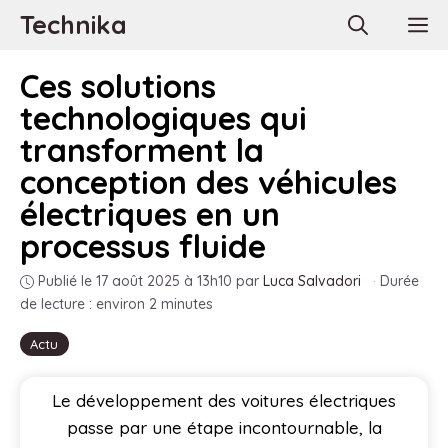
Aller
Technika
M
au
contenu
Ces solutions
technologiques qui
transforment la
conception des véhicules
électriques en un
processus fluide
Publié le 17 août 2025 à 13h10
par
Luca Salvadori
·
Durée
de lecture : environ 2 minutes
Actu
Le développement des voitures électriques
passe par une étape incontournable, la