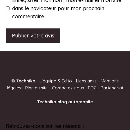
Enregistrer mon nom, mon e-mail et mon site
dans le navigateur pour mon prochain
commentaire.
A
l
t
e
©
Technika
-
L'équipe & Édito
-
Liens amis
-
Mentions
r
légales
-
Plan du site
-
Contactez-nous
-
PDC
-
Partenariat
n
-
a
Technika blog automobile
t
i
v
Retrouvez-nous sur les réseaux :
Pinterest