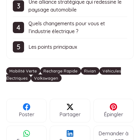
Une alliance stratégique qui redessine le
paysage automobile
Quels changements pour vous et
l’industrie électrique ?
Les points principaux
Étiquettes
Mobilité Verte
Recharge Rapide
Rivian
Véhicules
Électriques
Volkswagen
Poster
Partager
Épingler
Demander à