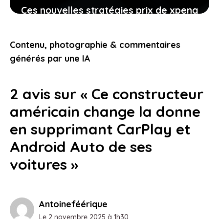
Ces nouvelles stratégies prix de xpeng
contre le modèle y de tesla
pourraient-elles vous intéresser
Contenu, photographie & commentaires
24 janvier 2026
générés par une IA
2 avis sur « Ce constructeur
américain change la donne
en supprimant CarPlay et
Android Auto de ses
voitures »
Antoineféérique
Le 2 novembre 2025 à 1h30