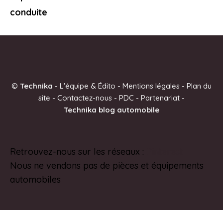
conduite
©
Technika
-
L'équipe & Édito
-
Mentions légales
-
Plan du
site
-
Contactez-nous
-
PDC
-
Partenariat
-
Technika blog automobile
Retrouvez-nous sur les réseaux :
Pinterest
Nous ne vendons pas de pièces et équipements
automobiles