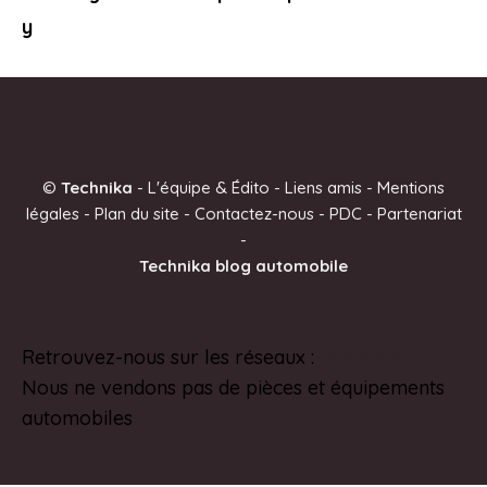
y
©
Technika
-
L'équipe & Édito
-
Liens amis
-
Mentions
légales
-
Plan du site
-
Contactez-nous
-
PDC
-
Partenariat
-
Technika blog automobile
Retrouvez-nous sur les réseaux :
Pinterest
Nous ne vendons pas de pièces et équipements
automobiles