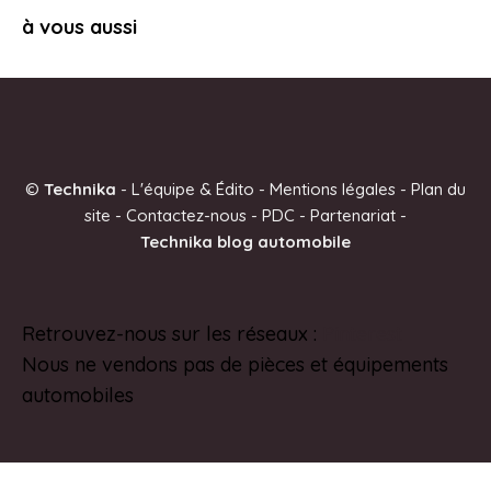
à vous aussi
©
Technika
-
L'équipe & Édito
-
Mentions légales
-
Plan du
site
-
Contactez-nous
-
PDC
-
Partenariat
-
Technika blog automobile
Retrouvez-nous sur les réseaux :
Pinterest
Nous ne vendons pas de pièces et équipements
automobiles