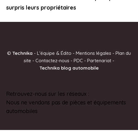
surpris leurs propriétaires
©
Technika
-
L'équipe & Édito
-
Mentions légales
-
Plan du
site
-
Contactez-nous
-
PDC
-
Partenariat
-
Technika blog automobile
Retrouvez-nous sur les réseaux :
Pinterest
Nous ne vendons pas de pièces et équipements
automobiles