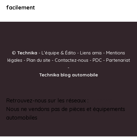
facilement
©
Technika
-
L'équipe & Édito
-
Liens amis
-
Mentions
légales
-
Plan du site
-
Contactez-nous
-
PDC
-
Partenariat
-
Technika blog automobile
Retrouvez-nous sur les réseaux :
Pinterest
Nous ne vendons pas de pièces et équipements
automobiles