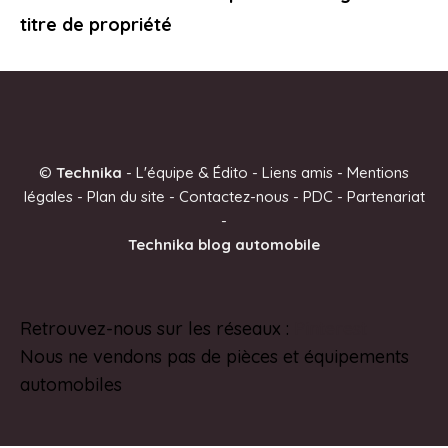
titre de propriété
©
Technika
-
L'équipe & Édito
-
Liens amis
-
Mentions
légales
-
Plan du site
-
Contactez-nous
-
PDC
-
Partenariat
-
Technika blog automobile
Retrouvez-nous sur les réseaux :
Pinterest
Nous ne vendons pas de pièces et équipements
automobiles