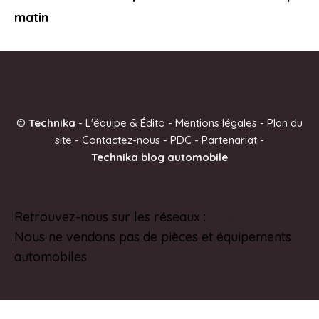
matin
©
Technika
-
L'équipe & Édito
-
Mentions légales
-
Plan du
site
-
Contactez-nous
-
PDC
-
Partenariat
-
Technika blog automobile
Retrouvez-nous sur les réseaux :
Pinterest
Nous ne vendons pas de pièces et équipements
automobiles