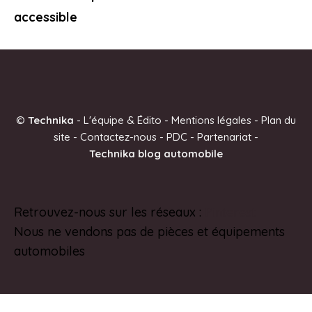
accessible
©
Technika
-
L'équipe & Édito
-
Mentions légales
-
Plan du
site
-
Contactez-nous
-
PDC
-
Partenariat
-
Technika blog automobile
Retrouvez-nous sur les réseaux :
Pinterest
Nous ne vendons pas de pièces et équipements
automobiles