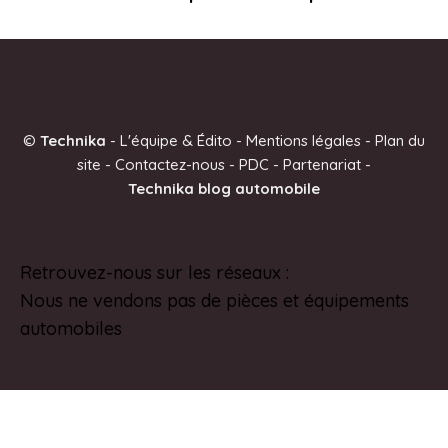
©
Technika
-
L'équipe & Édito
-
Mentions légales
-
Plan du
site
-
Contactez-nous
-
PDC
-
Partenariat
-
Technika blog automobile
Retrouvez-nous sur les réseaux :
Pinterest
Nous ne vendons pas de pièces et équipements
automobiles