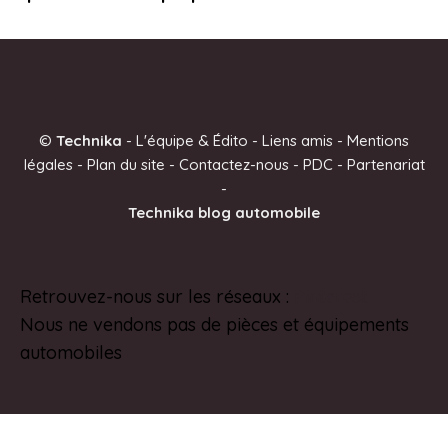
©
Technika
-
L'équipe & Édito
-
Liens amis
-
Mentions
légales
-
Plan du site
-
Contactez-nous
-
PDC
-
Partenariat
-
Technika blog automobile
Retrouvez-nous sur les réseaux :
Pinterest
Nous ne vendons pas de pièces et équipements
automobiles